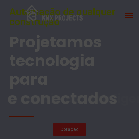
Automação de qualquer
construção
Projetamos
tecnologia
para
bientes inte
e conectados
Cotação