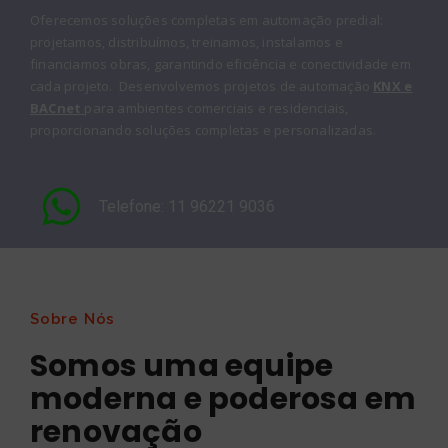
Oferecemos soluções completas em automação predial:
projetamos, distribuímos, treinamos, instalamos e
financiamos obras, garantindo eficiência e conectividade em
cada projeto. Desenvolvemos projetos de automação
KNX e
BACnet
para ambientes comerciais e residenciais,
proporcionando soluções completas e personalizadas.
Telefone: 11 96221 9036
Sobre Nós
Somos uma equipe
moderna e poderosa em
renovação