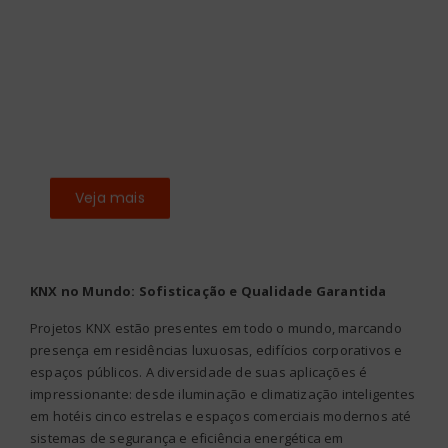
Adliye Saray
Adliye Saray Projeto comercial em Istambul, Turquia
Produtos que levam o logotipo KNX são uma
confirmação de alta qualidade do produto, esses
produtos se comunicam perfeitamente entre si e não
precisei me preocupar em trabalhar com material
inferior.
Veja mais
KNX no Mundo: Sofisticação e Qualidade Garantida
Projetos KNX estão presentes em todo o mundo, marcando
presença em residências luxuosas, edifícios corporativos e
espaços públicos. A diversidade de suas aplicações é
impressionante: desde iluminação e climatização inteligentes
em hotéis cinco estrelas e espaços comerciais modernos até
sistemas de segurança e eficiência energética em