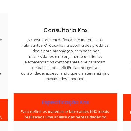
Consultoria Knx
de
A consultoria em definição de materiais ou
fabricantes KNX auxilia na escolha dos produtos
ideais para automação, com base nas
necessidades e no orçamento do cliente.
Recomendamos componentes que garantam
compatibilidade, eficiência energética e
é
durabilidade, assegurando que o sistema atinja o
máximo desempenho.
Especificação Knx
Para definir os materiais e fabricantes KNX ideais,
X,
realizamos uma análise das necessidades do
projeto, considerando funcionalidade, orçamento e
ambiente. Selecionamos fabricantes com