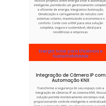
Nossos projetos unem energia solar e automaçã
saúde financeira.
inteligente, permitindo um gerenciamento comple
e eficiente de energia. Integramos iluminação,
climatização e carregamento de veículos com
sistemas solares, maximizando a economia e o
conforto. Conte com a KNX para uma solução
completa, segura e sustentável, ideal para
residências e empresas.
Energia Solar para Eficiência e
Sustentabilidade
Transforme seu espaço com soluções de energi
solar que reduzem custos e beneficiam o meio
ambiente. Na KNX, oferecemos projetos
Integração de Câmera IP com
personalizados para aproveitamento máximo d
Automação KNX
energia renovável, integrados aos seus sistema
de automação. Com a tecnologia KNX, você ganh
Transforme a segurança do seu espaço com a
controle total, eficiência energética e
integração de câmeras IP ao sistema KNX. Nossa
sustentabilidade em sua rotina.
solução permite monitoramento em tempo real,
proporcionando controle inteligente e centralizad
Com a automação KNX, visualize imagens e receb