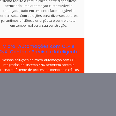
sistema facilita a comunicação entre dispositivos,
permitindo uma automação customizável e
interligada, tudo em uma interface amigável e
centralizada. Com soluções para diversos setores,
garantimos eficiência energética e controle total
em tempo real para sua construção.
Micro-Automações com CLP e
KNX: Controle Preciso e Inteligente
Nossas soluções de micro-automação com CLP
integradas ao sistema KNX permitem controle
reciso e eficiente de processos menores e críticos
m edifícios residenciais e comerciais. Combinando
a confiabilidade do CLP à flexibilidade do KNX,
oferecemos um sistema que garante alta
performance, conectividade e segurança para
cada detalhe do ambiente. Assim, proporcionamos
um nível de automação capaz de atender às
necessidades específicas de cada projeto.