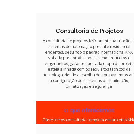
Consultoria de Projetos
A consultoria de projetos KNX orienta na criação 
sistemas de automação predial e residencial
eficientes, seguindo o padrão internacional KNX.
Voltada para profissionais como arquitetos e
engenheiros, garante que cada etapa do projeto
esteja alinhada com os requisitos técnicos da
tecnologia, desde a escolha de equipamentos at
a configuração dos sistemas de iluminação,
climatização e segurança.
O que oferecemos
Oferecemos consultoria completa em projetos KN
desde o planejamento até a implementação de
sistemas de automação predial e residencial.