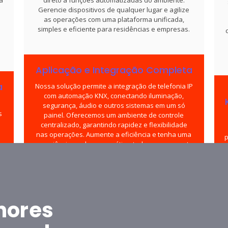
Gerencie dispositivos de qualquer lugar e agilize
as operações com uma plataforma unificada,
simples e eficiente para residências e empresas.
Aplicação e Integração Completa
a
Nossa solução permite a integração de telefonia IP
com automação KNX, conectando iluminação,
segurança, áudio e outros sistemas em um só
s
painel. Oferecemos um ambiente de controle
centralizado, garantindo rapidez e flexibilidade
nas operações. Aumente a eficiência e tenha uma
p
experiência moderna e prática, tudo com o suporte
e
especializado da KNX Projetos.
ce
hores