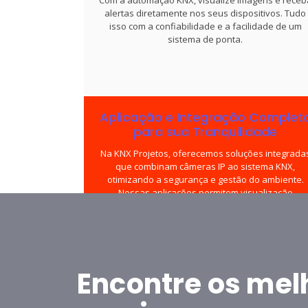
alertas diretamente nos seus dispositivos. Tudo
isso com a confiabilidade e a facilidade de um
sistema de ponta.
Aplicação e Integração Complet
para sua Tranquilidade
Na KNX Projetos, oferecemos soluções integrada
que combinam câmeras IP ao sistema KNX,
otimizando a segurança e gestão do ambiente.
Nossas aplicações permitem visualização
instantânea e controle total, integrando a
automação ao monitoramento. Garantimos
flexibilidade e suporte para um sistema que cres
com as suas necessidades
Encontre os mel