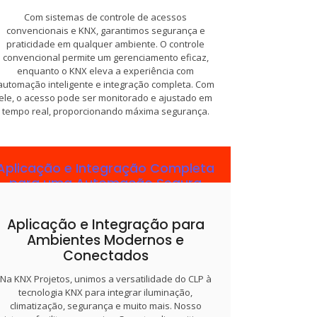
Com sistemas de controle de acessos
convencionais e KNX, garantimos segurança e
praticidade em qualquer ambiente. O controle
convencional permite um gerenciamento eficaz,
enquanto o KNX eleva a experiência com
automação inteligente e integração completa. Com
ele, o acesso pode ser monitorado e ajustado em
tempo real, proporcionando máxima segurança.
Aplicação e Integração Completa
para uma Automação Segura
Nossa solução de controle de acessos KNX se
adapta a residências e espaços corporativos,
Aplicação e Integração para
permitindo integração com outros sistemas de
Ambientes Modernos e
segurança e automação. Monitoramento remoto,
Conectados
notificações em tempo real e controle centralizado
oferecem praticidade e eficiência. Assim,
Na KNX Projetos, unimos a versatilidade do CLP à
garantimos total segurança e flexibilidade,
tecnologia KNX para integrar iluminação,
alinhando tecnologia e proteção.
climatização, segurança e muito mais. Nosso