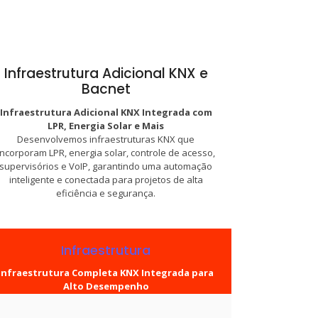
Infraestrutura Adicional KNX e
Bacnet
Infraestrutura Adicional KNX Integrada com
LPR, Energia Solar e Mais
Desenvolvemos infraestruturas KNX que
incorporam LPR, energia solar, controle de acesso,
supervisórios e VoIP, garantindo uma automação
inteligente e conectada para projetos de alta
eficiência e segurança.
Infraestrutura
Infraestrutura Completa KNX Integrada para
Alto Desempenho
Na KNX do Brasil, oferecemos infraestrutura
adicional para projetos que integram LPR, energia