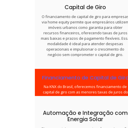
Nosso serviço inclui análise das necessidades d
Capital de Giro
cliente, especificação de equipamentos, integraç
de iluminação, climatização, segurança e control
O financiamento de capital de giro para empresa
de acessos. Garantimos conformidade com
via home equity permite que empresários utilize
normas técnicas e eficiência energética, além de
imóveis urbanos como garantia para obter
acompanhamento na instalação, treinamento de
recursos financeiros, oferecendo taxas de juros
equipes e suporte técnico contínuo.
mais baixas e prazos de pagamento flexíveis. Ess
modalidade é ideal para atender despesas
operacionais e impulsionar o crescimento do
negócio sem comprometer o capital de giro.
Financiamento de Capital de Gir
Na KNX do Brasil, oferecemos financiamento de
capital de giro com as menores taxas de juros do
mercado, facilitando o acesso a recursos
essenciais para viabilizar obras e projetos. Essa
solução permite que empresas invistam em seu
Automação e Integração com
negócios de forma ágil e eficiente, garantindo a
Energia Solar
continuidade das operações e o desenvolviment
de iniciativas importantes sem comprometer sua