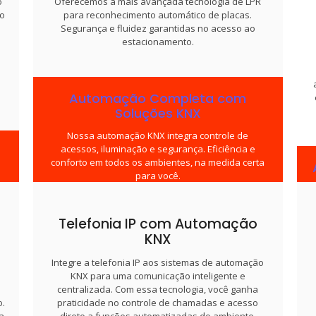
o
Oferecemos a mais avançada tecnologia de LPR
to
para reconhecimento automático de placas.
Segurança e fluidez garantidas no acesso ao
estacionamento.
Automação Completa com
Soluções KNX
Nossa automação KNX integra controle de
acessos, iluminação e segurança. Eficiência e
conforto em todos os ambientes, na medida certa
para você.
a
Telefonia IP com Automação
a
KNX
s
a
Integre a telefonia IP aos sistemas de automação
KNX para uma comunicação inteligente e
centralizada. Com essa tecnologia, você ganha
o.
praticidade no controle de chamadas e acesso
a
direto a funções automatizadas do ambiente.