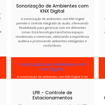
o
componentes compatíveis que garantam
Sonorização de Ambientes com
ão
qualidade, suporte técnico e eficiência energética.
KNX Digital
e
Após essa avaliação, apresentamos um relatório
s
com recomendações e orientamos o cliente sobre
m
A sonorização de ambientes com KNX Digital
as vantagens de cada escolha
permite o controle integrado do áudio, oferecendo
flexibilidade para gerenciar som em diferentes
a
zonas. Essa tecnologia transforma espaços
residenciais e comerciais, otimizando a experiência
auditiva e promovendo ambientes inteligentes e
confortáveis.
o
Sonorização de Ambientes com
KNX Digital
A sonorização de ambientes com KNX Digital é um
dos serviços que oferecemos, permitindo controle
integrado do áudio em diversas zonas. Essa
s
solução transforma espaços residenciais e
LPR - Controle de
comerciais, otimizando a experiência auditiva e
Estacionamentos
o
criando ambientes inteligentes e confortáveis.