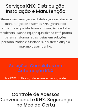
solar, controle de acesso, supervisórios e VoIP.
Serviços KNX: Distribuição,
Nossa equipe personaliza cada solução,
Instalação e Manutenção
garantindo eficiência energética, segurança e
controle centralizado. Com expertise em
Oferecemos serviços de distribuição, instalação e
automação KNX e tecnologias complementares,
manutenção de sistemas KNX, garantindo
entregamos infraestrutura robusta e escalável
eficiência e qualidade em automação predial e
para projetos prediais e residenciais.
residencial. Nossa equipe qualificada está pronta
para transformar suas ideias em soluções
personalizadas e funcionais. o sistema atinja o
máximo desempenho.
Soluções Completas em
Automação KNX
Na KNX do Brasil, oferecemos serviços de
distribuição, instalação e manutenção de sistemas
KNX, assegurando eficiência e qualidade em
automação predial e residencial. Nossa equipe
Controle de Acessos
qualificada está pronta para transformar suas
Convencional e KNX: Segurança
ideias em soluções personalizadas e funcionais.
na Medida Certa